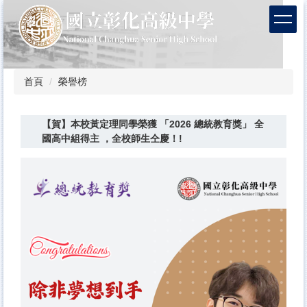
跳
到
主
要
內
容
首頁
榮譽榜
區
【賀】本校黃定理同學榮獲 「2026 總統教育獎」 全
國高中組得主 ，全校師生仝慶！!