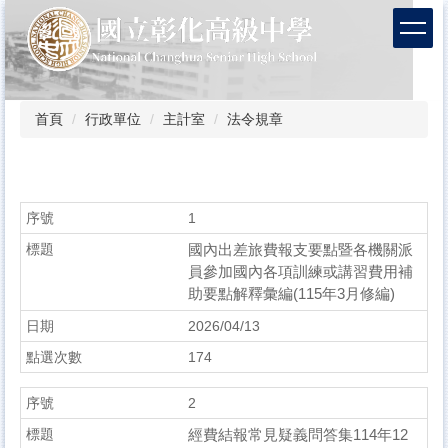
跳
到
主
要
內
容
首頁
行政單位
主計室
法令規章
區
1
國內出差旅費報支要點暨各機關派
員參加國內各項訓練或講習費用補
助要點解釋彙編(115年3月修編)
2026/04/13
174
2
經費結報常見疑義問答集114年12